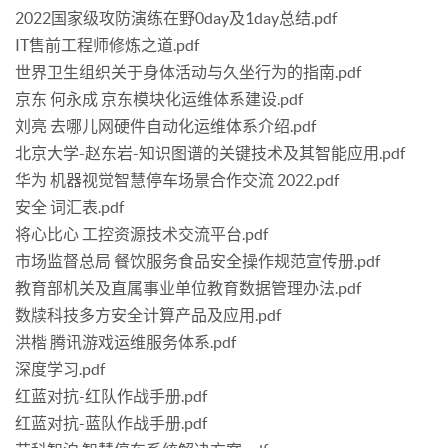
2022国家级攻防演练在野0day及1day总结.pdf
IT售前工程师修炼之道.pdf
世界卫生组织关于身体活动与久坐行为的指南.pdf
京东 何永成 京东模块化运维体系建设.pdf
刘亮 去哪儿网硬件自动化运维体系介绍.pdf
北京大学-赵东岩-知识图谱的关键技术及其智能应用.pdf
华为 机器视觉智慧停车场景合作交流 2022.pdf
安全 词汇表.pdf
将心比心 工控资源技术交流平台.pdf
市场监督总局 餐饮服务食品安全操作规范宣传册.pdf
教育部机关及直属事业单位教育数据管理办法.pdf
数牍科技多方安全计算产品及应用.pdf
洪楷 腾讯游戏运维服务体系.pdf
深度学习.pdf
红蓝对抗-红队作战手册.pdf
红蓝对抗-蓝队作战手册.pdf