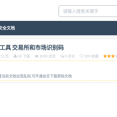
安全文档
GB/T23696—2017 代替GB/T23696—2009 证券及相关金
关金融工具 交易所和市场识别码
exchanges and market identification (MIC) (ISO10383
12 页
50 下载
1000 浏览
0 评论
309 收藏
家标准化管理委员会
容或当前文档出现乱码,可开通会员下载原始文档