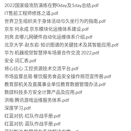
2022国家级攻防演练在野0day及1day总结.pdf
IT售前工程师修炼之道.pdf
世界卫生组织关于身体活动与久坐行为的指南.pdf
京东 何永成 京东模块化运维体系建设.pdf
刘亮 去哪儿网硬件自动化运维体系介绍.pdf
北京大学-赵东岩-知识图谱的关键技术及其智能应用.pdf
华为 机器视觉智慧停车场景合作交流 2022.pdf
安全 词汇表.pdf
将心比心 工控资源技术交流平台.pdf
市场监督总局 餐饮服务食品安全操作规范宣传册.pdf
教育部机关及直属事业单位教育数据管理办法.pdf
数牍科技多方安全计算产品及应用.pdf
洪楷 腾讯游戏运维服务体系.pdf
深度学习.pdf
红蓝对抗-红队作战手册.pdf
红蓝对抗-蓝队作战手册.pdf