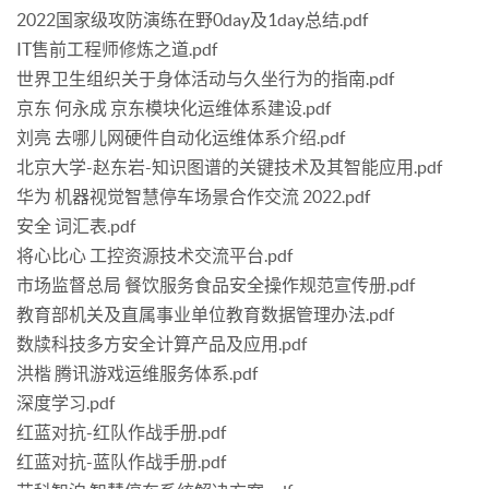
2022国家级攻防演练在野0day及1day总结.pdf
IT售前工程师修炼之道.pdf
世界卫生组织关于身体活动与久坐行为的指南.pdf
京东 何永成 京东模块化运维体系建设.pdf
刘亮 去哪儿网硬件自动化运维体系介绍.pdf
北京大学-赵东岩-知识图谱的关键技术及其智能应用.pdf
华为 机器视觉智慧停车场景合作交流 2022.pdf
安全 词汇表.pdf
将心比心 工控资源技术交流平台.pdf
市场监督总局 餐饮服务食品安全操作规范宣传册.pdf
教育部机关及直属事业单位教育数据管理办法.pdf
数牍科技多方安全计算产品及应用.pdf
洪楷 腾讯游戏运维服务体系.pdf
深度学习.pdf
红蓝对抗-红队作战手册.pdf
红蓝对抗-蓝队作战手册.pdf