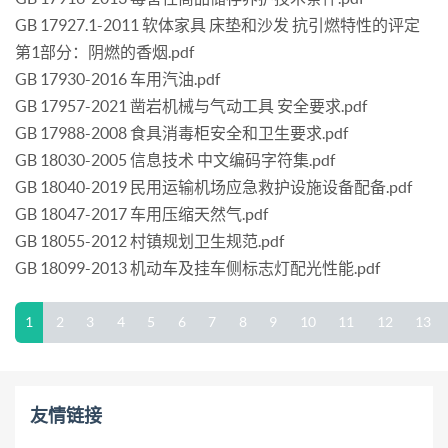
GB 17927.1-2011 软体家具 床垫和沙发 抗引燃特性的评定
第1部分：阴燃的香烟.pdf
GB 17930-2016 车用汽油.pdf
GB 17957-2021 凿岩机械与气动工具 安全要求.pdf
GB 17988-2008 食具消毒柜安全和卫生要求.pdf
GB 18030-2005 信息技术 中文编码字符集.pdf
GB 18040-2019 民用运输机场应急救护设施设备配备.pdf
GB 18047-2017 车用压缩天然气.pdf
GB 18055-2012 村镇规划卫生规范.pdf
GB 18099-2013 机动车及挂车侧标志灯配光性能.pdf
1
2
3
4
5
6
7
8
9
10
11
12
13
友情链接