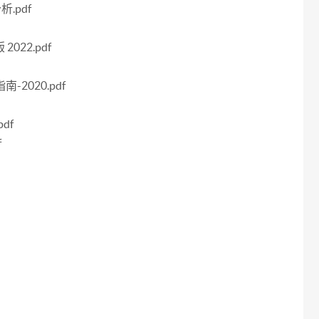
.pdf
22.pdf
2020.pdf
df
f