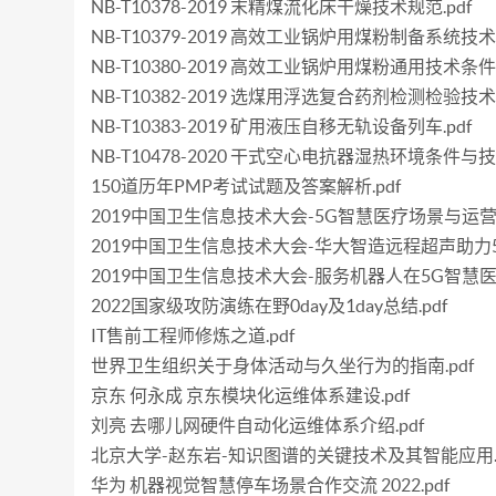
NB-T10378-2019 末精煤流化床干燥技术规范.pdf
NB-T10379-2019 高效工业锅炉用煤粉制备系统技术要
NB-T10380-2019 高效工业锅炉用煤粉通用技术条件.
NB-T10382-2019 选煤用浮选复合药剂检测检验技术规
NB-T10383-2019 矿用液压自移无轨设备列车.pdf
NB-T10478-2020 干式空心电抗器湿热环境条件与技
150道历年PMP考试试题及答案解析.pdf
2019中国卫生信息技术大会-5G智慧医疗场景与运营
2019中国卫生信息技术大会-华大智造远程超声助力5
2019中国卫生信息技术大会-服务机器人在5G智慧医
2022国家级攻防演练在野0day及1day总结.pdf
IT售前工程师修炼之道.pdf
世界卫生组织关于身体活动与久坐行为的指南.pdf
京东 何永成 京东模块化运维体系建设.pdf
刘亮 去哪儿网硬件自动化运维体系介绍.pdf
北京大学-赵东岩-知识图谱的关键技术及其智能应用.p
华为 机器视觉智慧停车场景合作交流 2022.pdf