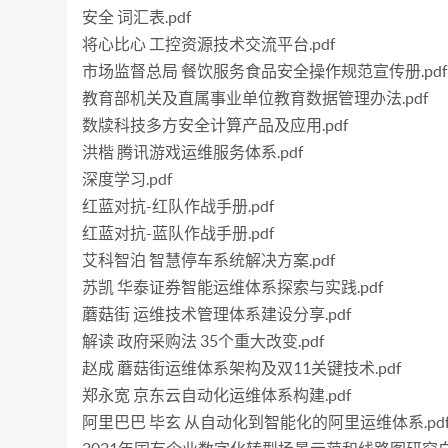
安全 词汇表.pdf
将心比心 工控资源技术交流平台.pdf
市场监督总局 餐饮服务食品安全操作规范宣传册.pdf
教育部机关及直属事业单位教育数据管理办法.pdf
数牍科技多方安全计算产品及应用.pdf
洪楷 腾讯游戏运维服务体系.pdf
深度学习.pdf
红蓝对抗-红队作战手册.pdf
红蓝对抗-蓝队作战手册.pdf
艾科智泊 智慧停车系统解决方案.pdf
苏凯 华泰证券智能运维体系探索与实践.pdf
蘑菇街 运维技术管理体系建设分享.pdf
解读 政府采购法 35个重大改变.pdf
赵成 蘑菇街运维体系架构及双11关键技术.pdf
郑永宽 京东云自动化运维体系构建.pdf
阿里巴巴 毕玄 从自动化到智能化的阿里运维体系.pd