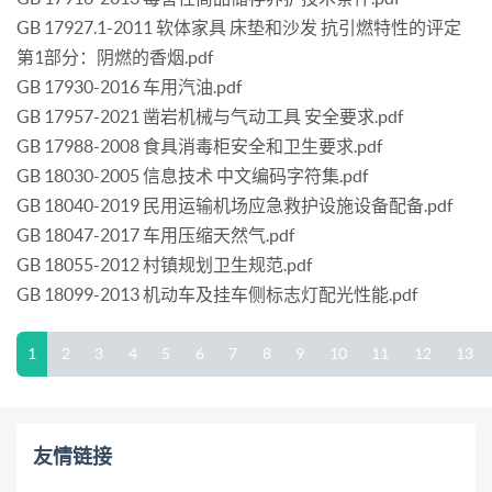
GB 17927.1-2011 软体家具 床垫和沙发 抗引燃特性的评定
第1部分：阴燃的香烟.pdf
GB 17930-2016 车用汽油.pdf
GB 17957-2021 凿岩机械与气动工具 安全要求.pdf
GB 17988-2008 食具消毒柜安全和卫生要求.pdf
GB 18030-2005 信息技术 中文编码字符集.pdf
GB 18040-2019 民用运输机场应急救护设施设备配备.pdf
GB 18047-2017 车用压缩天然气.pdf
GB 18055-2012 村镇规划卫生规范.pdf
GB 18099-2013 机动车及挂车侧标志灯配光性能.pdf
1
2
3
4
5
6
7
8
9
10
11
12
13
友情链接