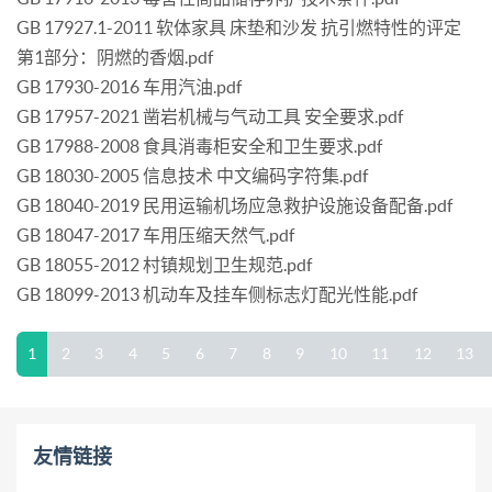
GB 17927.1-2011 软体家具 床垫和沙发 抗引燃特性的评定
第1部分：阴燃的香烟.pdf
GB 17930-2016 车用汽油.pdf
GB 17957-2021 凿岩机械与气动工具 安全要求.pdf
GB 17988-2008 食具消毒柜安全和卫生要求.pdf
GB 18030-2005 信息技术 中文编码字符集.pdf
GB 18040-2019 民用运输机场应急救护设施设备配备.pdf
GB 18047-2017 车用压缩天然气.pdf
GB 18055-2012 村镇规划卫生规范.pdf
GB 18099-2013 机动车及挂车侧标志灯配光性能.pdf
1
2
3
4
5
6
7
8
9
10
11
12
13
友情链接