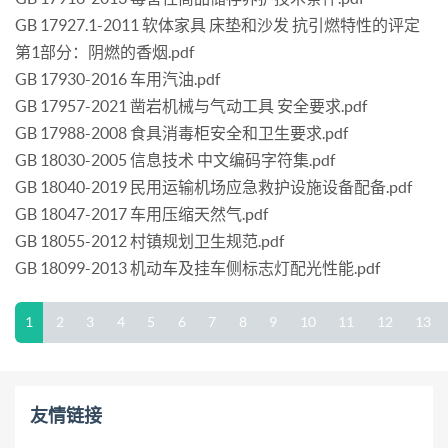
GB 17927.1-2011 软体家具 床垫和沙发 抗引燃特性的评定
第1部分：阴燃的香烟.pdf
GB 17930-2016 车用汽油.pdf
GB 17957-2021 凿岩机械与气动工具 安全要求.pdf
GB 17988-2008 食具消毒柜安全和卫生要求.pdf
GB 18030-2005 信息技术 中文编码字符集.pdf
GB 18040-2019 民用运输机场应急救护设施设备配备.pdf
GB 18047-2017 车用压缩天然气.pdf
GB 18055-2012 村镇规划卫生规范.pdf
GB 18099-2013 机动车及挂车侧标志灯配光性能.pdf
1
2
3
4
5
6
7
8
9
10
11
12
13
友情链接