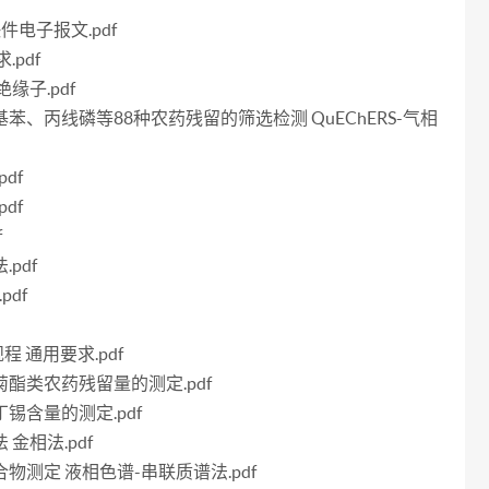
f
快件电子报文.pdf
.pdf
绝缘子.pdf
硝基苯、丙线磷等88种农药残留的筛选检测 QuEChERS-气相
df
df
f
pdf
pdf
程 通用要求.pdf
虫菊酯类农药残留量的测定.pdf
丁锡含量的测定.pdf
 金相法.pdf
化合物测定 液相色谱-串联质谱法.pdf