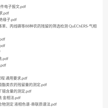
f
快件电子报文.pdf
.pdf
绝缘子.pdf
硝基苯、丙线磷等88种农药残留的筛选检测 QuEChERS-气相
df
df
f
pdf
pdf
程 通用要求.pdf
虫菊酯类农药残留量的测定.pdf
丁锡含量的测定.pdf
 金相法.pdf
化合物测定 液相色谱-串联质谱法.pdf