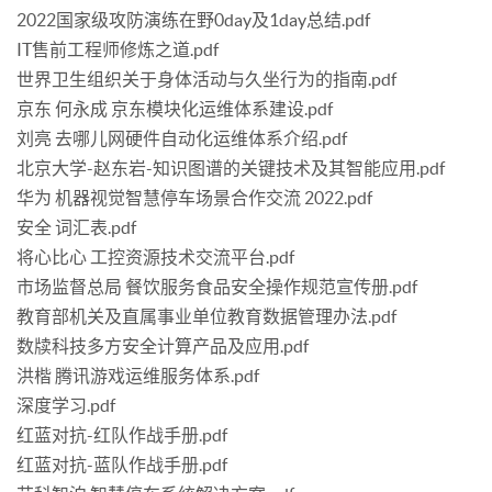
2022国家级攻防演练在野0day及1day总结.pdf
IT售前工程师修炼之道.pdf
世界卫生组织关于身体活动与久坐行为的指南.pdf
京东 何永成 京东模块化运维体系建设.pdf
刘亮 去哪儿网硬件自动化运维体系介绍.pdf
北京大学-赵东岩-知识图谱的关键技术及其智能应用.pdf
华为 机器视觉智慧停车场景合作交流 2022.pdf
安全 词汇表.pdf
将心比心 工控资源技术交流平台.pdf
市场监督总局 餐饮服务食品安全操作规范宣传册.pdf
教育部机关及直属事业单位教育数据管理办法.pdf
数牍科技多方安全计算产品及应用.pdf
洪楷 腾讯游戏运维服务体系.pdf
深度学习.pdf
红蓝对抗-红队作战手册.pdf
红蓝对抗-蓝队作战手册.pdf