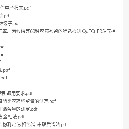
f
快件电子报文.pdf
.pdf
绝缘子.pdf
硝基苯、丙线磷等88种农药残留的筛选检测 QuEChERS-气相
df
df
f
pdf
pdf
程 通用要求.pdf
虫菊酯类农药残留量的测定.pdf
丁锡含量的测定.pdf
 金相法.pdf
化合物测定 液相色谱-串联质谱法.pdf