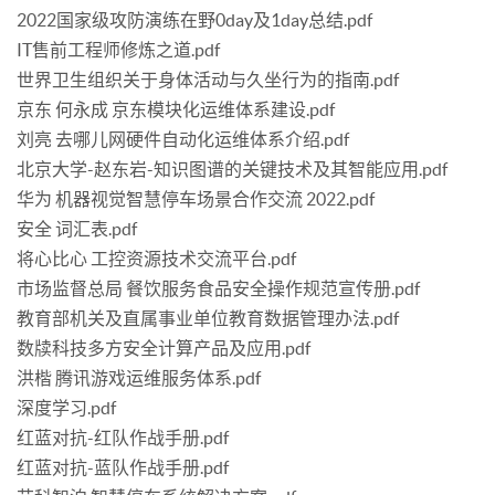
2022国家级攻防演练在野0day及1day总结.pdf
IT售前工程师修炼之道.pdf
世界卫生组织关于身体活动与久坐行为的指南.pdf
京东 何永成 京东模块化运维体系建设.pdf
刘亮 去哪儿网硬件自动化运维体系介绍.pdf
北京大学-赵东岩-知识图谱的关键技术及其智能应用.pdf
华为 机器视觉智慧停车场景合作交流 2022.pdf
安全 词汇表.pdf
将心比心 工控资源技术交流平台.pdf
市场监督总局 餐饮服务食品安全操作规范宣传册.pdf
教育部机关及直属事业单位教育数据管理办法.pdf
数牍科技多方安全计算产品及应用.pdf
洪楷 腾讯游戏运维服务体系.pdf
深度学习.pdf
红蓝对抗-红队作战手册.pdf
红蓝对抗-蓝队作战手册.pdf