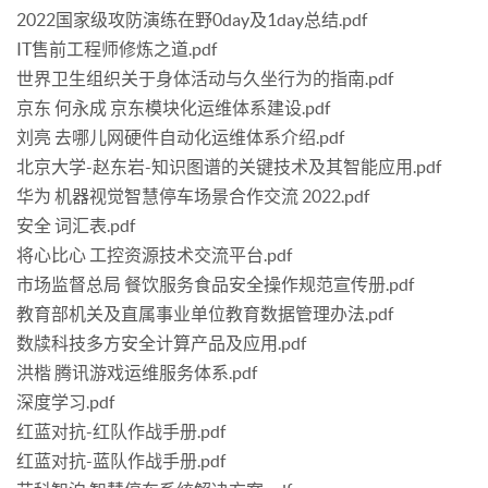
2022国家级攻防演练在野0day及1day总结.pdf
IT售前工程师修炼之道.pdf
世界卫生组织关于身体活动与久坐行为的指南.pdf
京东 何永成 京东模块化运维体系建设.pdf
刘亮 去哪儿网硬件自动化运维体系介绍.pdf
北京大学-赵东岩-知识图谱的关键技术及其智能应用.pdf
华为 机器视觉智慧停车场景合作交流 2022.pdf
安全 词汇表.pdf
将心比心 工控资源技术交流平台.pdf
市场监督总局 餐饮服务食品安全操作规范宣传册.pdf
教育部机关及直属事业单位教育数据管理办法.pdf
数牍科技多方安全计算产品及应用.pdf
洪楷 腾讯游戏运维服务体系.pdf
深度学习.pdf
红蓝对抗-红队作战手册.pdf
红蓝对抗-蓝队作战手册.pdf