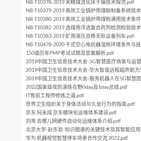
NB-T10378-2019 末精煤流化床干燥技术规范.pdf
NB-T10379-2019 高效工业锅炉用煤粉制备系统技术要
NB-T10380-2019 高效工业锅炉用煤粉通用技术条件.
NB-T10382-2019 选煤用浮选复合药剂检测检验技术规
NB-T10383-2019 矿用液压自移无轨设备列车.pdf
NB-T10478-2020 干式空心电抗器湿热环境条件与技
150道历年PMP考试试题及答案解析.pdf
2019中国卫生信息技术大会-5G智慧医疗场景与运营
2019中国卫生信息技术大会-华大智造远程超声助力5
2019中国卫生信息技术大会-服务机器人在5G智慧医
2022国家级攻防演练在野0day及1day总结.pdf
IT售前工程师修炼之道.pdf
世界卫生组织关于身体活动与久坐行为的指南.pdf
京东 何永成 京东模块化运维体系建设.pdf
刘亮 去哪儿网硬件自动化运维体系介绍.pdf
北京大学-赵东岩-知识图谱的关键技术及其智能应用.p
华为 机器视觉智慧停车场景合作交流 2022.pdf