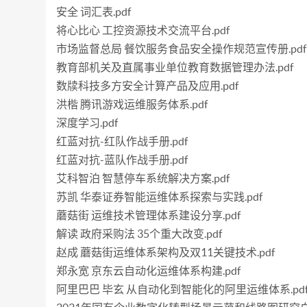
安全 词汇表.pdf
将心比心 工控资源技术交流平台.pdf
市场监督总局 餐饮服务食品安全操作规范宣传册.pdf
教育部机关及直属事业单位教育数据管理办法.pdf
数牍科技多方安全计算产品及应用.pdf
洪楷 腾讯游戏运维服务体系.pdf
深度学习.pdf
红蓝对抗-红队作战手册.pdf
红蓝对抗-蓝队作战手册.pdf
艾科智泊 智慧停车系统解决方案.pdf
苏凯 华泰证券智能运维体系探索与实践.pdf
蘑菇街 运维技术管理体系建设分享.pdf
解读 政府采购法 35个重大改变.pdf
赵成 蘑菇街运维体系架构及双11关键技术.pdf
郑永宽 京东云自动化运维体系构建.pdf
阿里巴巴 毕玄 从自动化到智能化的阿里运维体系.pd