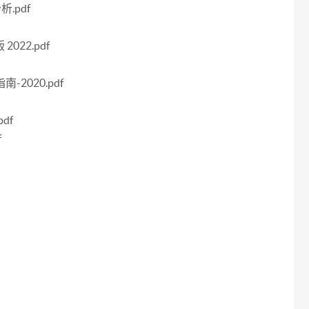
.pdf
22.pdf
2020.pdf
df
f