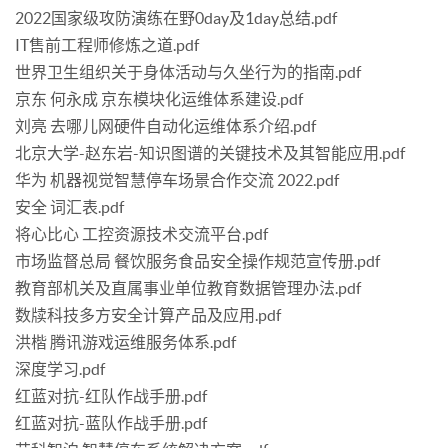
2022国家级攻防演练在野0day及1day总结.pdf
IT售前工程师修炼之道.pdf
世界卫生组织关于身体活动与久坐行为的指南.pdf
京东 何永成 京东模块化运维体系建设.pdf
刘亮 去哪儿网硬件自动化运维体系介绍.pdf
北京大学-赵东岩-知识图谱的关键技术及其智能应用.pdf
华为 机器视觉智慧停车场景合作交流 2022.pdf
安全 词汇表.pdf
将心比心 工控资源技术交流平台.pdf
市场监督总局 餐饮服务食品安全操作规范宣传册.pdf
教育部机关及直属事业单位教育数据管理办法.pdf
数牍科技多方安全计算产品及应用.pdf
洪楷 腾讯游戏运维服务体系.pdf
深度学习.pdf
红蓝对抗-红队作战手册.pdf
红蓝对抗-蓝队作战手册.pdf