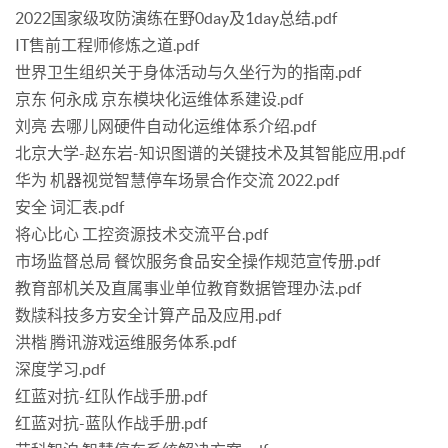
2022国家级攻防演练在野0day及1day总结.pdf
IT售前工程师修炼之道.pdf
世界卫生组织关于身体活动与久坐行为的指南.pdf
京东 何永成 京东模块化运维体系建设.pdf
刘亮 去哪儿网硬件自动化运维体系介绍.pdf
北京大学-赵东岩-知识图谱的关键技术及其智能应用.pdf
华为 机器视觉智慧停车场景合作交流 2022.pdf
安全 词汇表.pdf
将心比心 工控资源技术交流平台.pdf
市场监督总局 餐饮服务食品安全操作规范宣传册.pdf
教育部机关及直属事业单位教育数据管理办法.pdf
数牍科技多方安全计算产品及应用.pdf
洪楷 腾讯游戏运维服务体系.pdf
深度学习.pdf
红蓝对抗-红队作战手册.pdf
红蓝对抗-蓝队作战手册.pdf