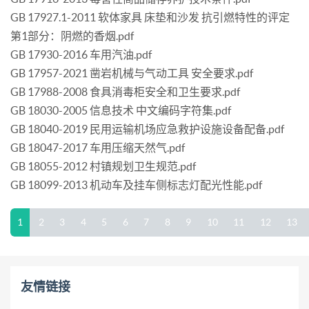
GB 17927.1-2011 软体家具 床垫和沙发 抗引燃特性的评定
第1部分：阴燃的香烟.pdf
GB 17930-2016 车用汽油.pdf
GB 17957-2021 凿岩机械与气动工具 安全要求.pdf
GB 17988-2008 食具消毒柜安全和卫生要求.pdf
GB 18030-2005 信息技术 中文编码字符集.pdf
GB 18040-2019 民用运输机场应急救护设施设备配备.pdf
GB 18047-2017 车用压缩天然气.pdf
GB 18055-2012 村镇规划卫生规范.pdf
GB 18099-2013 机动车及挂车侧标志灯配光性能.pdf
1
2
3
4
5
6
7
8
9
10
11
12
13
友情链接