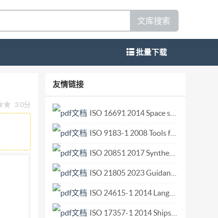
文库搜索
批量下载
d for density of a sheet gasket
友情链接
化管理委员会 GB/T 22308—2008 前言 本标
3.0分
译ASTMF1315-00(2006确认）。 与
ISO 16691 2014 Space systems — Thermal control coatings for spacecraft — General requirements.pdf
仅供参考”； 第2章标题用“规范性引用文件”代替
ISO 9183-1 2008 Tools for pressing — Wear plates for press dies — Part 1 Type A.pdf
会ASTM标准“F104”标准正文中也相应 进行
由全国非金属矿产品及制品标准化技术委员会
ISO 20851 2017 Synthetic rubber latex — Examination for microorganisms.pdf
山市海山密封材料有限公司、成都市天府垫片有限
ISO 21805 2023 Guidance and recommendations on design selection and installation of vents to safeguard the structural integrity of enclosures protected by gaseous fire-extinguishing systems.pdf
 本标准主要起草人：侯立兵、施中堂、杨建
ISO 24615-1 2014 Language resource management — Syntactic annotation framework (SynAF) — Part 1 Syntactic model.pdf
ISO 17357-1 2014 Ships and marine technology — Floating pneumatic rubber fenders — Part 1 High pressure.pdf