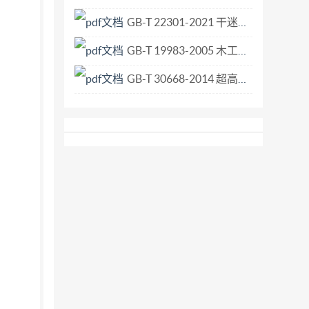
GB-T 22301-2021 干迷迭香.pdf
GB-T 19983-2005 木工机床 双头开榫机 术语和精度.pdf
GB-T 30668-2014 超高分子量聚乙烯纤维8股、12股编绳和复编绳索.pdf