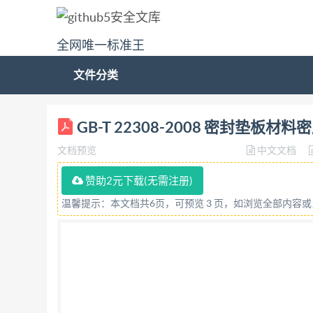
全网唯一标准王
文件分类
ICS 23. 040. 80 Q 24 中华人民共和国国家标准 GB/
GB-T 22308-2008 密封垫板材
material 2008-08-20发布 2009-0
文档预览
中文文档
准等同采用美国试验与材料协会ASTMF1315-0
ASTMF1315-00(2006确认)相比，本
赞助2元下载(无需注册)
“参考文献”，并增加了引导语；引用文件目录中用中
温馨提示：本文档共6页，可预览 3 页，如浏览全部内容
了替代； 删除了所有括号中给出的英制单位及
（SAC/TC406)归口。 本标准负责起草
责任公司、成都俊马密 封制品有限公司、河
忠、刘绍忠、范国良、李宝瑾、王利霞。 本标准