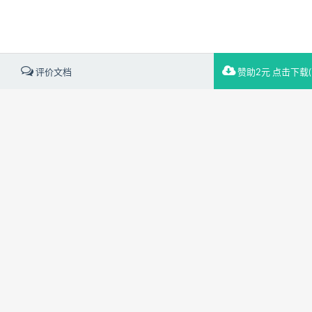
评价文档
赞助2元 点击下载(7.
载文档到电脑，方便使用
赞助2元下载
分享
下载
原文