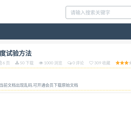
T22308-—2008 密封垫板材料密度试验方法 Standard test metho
料密度试验方法
4-01实施 中华人民共和国国家质量监督检验检疫总局 发布 中国国家标准
6 页
50 下载
1000 浏览
0 评论
309 收藏
0（2006确认）《密封垫板材料密度试验 方法》。 本标准等同翻
标准做了如下修改： 一删除了第1.2条最后一句“括号内给出的值
国国 家标准“GB/T20671.1”代替了美国试验与材料协
或当前文档出现乱码,可开通会员下载原始文档
其数值。 本标准由中国建筑材料联合会提出。 本标准
单位：威阳非金属矿研究设计院。 本标准参加起草单位：舟
北亨达密封材料有限公司、吉林省海鸿密封制品有限公司。
为首次发布。 I