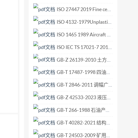
ISO 27447 2019 Fine ceramics (advanced ceramics advanced technical ceramics) Test method for antibacterial activity of semiconducting photocatalytic materials.pdf
ISO 4132-1979Unplasticized polyvinyl chloride (pvc) and metal adaptor fittings for pipes under press.pdf
ISO 1465 1989 Aircraft — Liquid oxygen replenishment couplings — Mating dimensions.pdf
ISO IEC TS 17021-7 2014 Conformity assessment — Requirements for bodies providing.pdf
GB-Z 26139-2010 土方机械 驾乘式机器暴露于全身振动的评价指南 国际协会、组织和制造商所测定协调数据的应用.pdf
GB-T 17487-1998 四油口和五油口液压伺服阀 安装面.pdf
GB-T 2846-2011 调幅广播收音机测量方法.pdf
GB-Z 42533-2023 液压传动 系统 系统清洁度与构成该系统的元件清洁度和油液污染度理论关联法.pdf
GB-T 266-1988 石油产品恩氏粘度测定法.pdf
GB-T 40282-2021 结构级和高强度双辊铸轧热轧薄钢板及钢带.pdf
GB-T 24503-2009 矿用圆环链驱动链轮.pdf