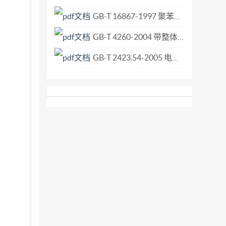
GB-T 16867-1997 聚苯乙烯和丙烯腈-丁二烯-苯乙烯树脂中残留苯乙烯单体的测定 气相色谱法.pdf
GB-T 4260-2004 带整体导柱的直柄平底锪钻.pdf
GB-T 2423.54-2005 电工电子产品环境试验 第2部分 试验方法 试验Xc 流体污染.pdf