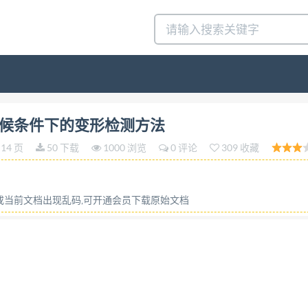
准 GB/T24494—2009 门两侧在不同气候条件下的 变形检测方法 Defo
在不同气候条件下的变形检测方法
005， Doors---Behaviour between two different climate
14 页
50 下载
1000 浏览
0 评论
309 收藏
中国国家标准化管理委员会 GB/T24494—2009 前言 
根 据ISO6445：2005（E）重新起草。 根据我国国
： 根据我国标准编写规定，在第1章中增加了“本标准规定了.”
容或当前文档出现乱码,可开通会员下载原始文档
GB/T9158 《建筑用窗承受机械力的检测方法》； 增
： 删除国际标准的前言； “本国际标准”一词改为“本标准
标准由中华人民共和国住房和城乡建设部提出。 本标准
中国建筑科学研究院、中国建筑标准设计研究院。 本标准
研究院、广东省东莞市坚朗五金制品有限公司、福建省南