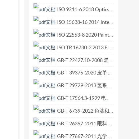
、 江裕生。 I
ISO 9211-6 2018 Optics and photonics Optical coatings Part 6 Minimum requirements for reflecting coatings.pdf
ISO 15638-16 2014 Intelligent transport systems — Framework for cooperative telematics applications for regulated vehicles (TARV) — Part 16 Vehicle speed monitoring.pdf
ISO 22553-8 2020 Paints and varnishes — Electro-deposition coatings — Part 8 Electric charge density.pdf
ISO TR 16730-2 2013 Fire safety engineering — Assessment, verification and validation of calculation methods — Part 2 Example of a fire zone model.pdf
GB-T 22427.10-2008 淀粉及其衍生物氮含量测定.pdf
GB-T 39375-2020 皮革 物理和机械试验 尺寸变化的测定.pdf
GB-T 29729-2013 氢系统安全的基本要求.pdf
GB-T 17564.3-1999 电气元器件的标准数据元素类型和相关分类模式 第3部分 维护和确认的程序.pdf
GB-T 6739-2022 色漆和清漆 铅笔法测定漆膜硬度.pdf
GB-T 26397-2011 眼科光学 术语.pdf
GB-T 27667-2011 光学系统像质评价 畸变的测定.pdf