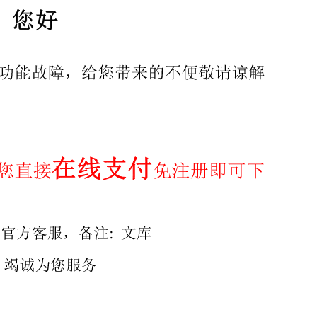
庄国伟、谭上飞、张士翔、徐勤、刘新生、杜万明、谢光宇