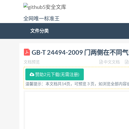
全网唯一标准王
文件分类
ICS 91.060.50 Q 70 GB 中华人民共和国国家标
GB-T 24494-2009 门两侧
between two different climates (ISO6445:2
文档预览
中文文档
施 中华人民共和国国家质量监督检验检疫总局 发布 
同气候条件下的性能检测方法》（英文版）。本标准
赞助2元下载(无需注册)
2005（E)时进行了部分修改，主要修改内容如下
温馨提示：本文档共14页，可预览 3 页，如浏览全部内
ISO9379标准，本标准中启闭力检测方法引用
件。 为方便使用，本标准还做了如下编辑性修改
本标准的附录A～附录F均为资料性附录。 本
化技术委员会归口。 本标准负责起草单位：
建筑科学研究院有限公司、河南省建筑科学 