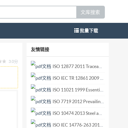
文库搜索
批量下载
rmation test method for doors
友情链接
sTest method,MOD) 2009-10-30发布 2010-04-01实
3.0分
本标准修改采用ISO6445：2005（E)《门在不
ISO 12877 2011 Traceability of finfish products Specification on the information to be recorded in farmed finfish distribution chains.pdf
情，本标准在采用国际标准ISO6445：
ISO IEC TR 12861 2009 Information technology — Telecommunications and information exchange between systems — Next Generation Corporate Networks (NGCN) — Identification and routing.pdf
一段； ISO6445：2005（E)第2章引用了
加了检测气候d1，以满足我国不同地区的气候条
ISO 11021 1999 Essential oils — Determination of water content — Karl Fischer method.pdf
”； 用小数点“”代替作为小数点的逗号“，”。
ISO 7719 2012 Prevailing torque type all-metal hexagon regular nuts — Property classes 5, 8 and 10.pdf
由住房和城乡建设部建筑制品与构配件产品标准
ISO 10474 2013 Steel and steel products — Inspection documents.pdf
参加起草单位：广东省建筑科学研究院、上海市
平铝业有限公司、优铝胜门窗科技（上海）有限
ISO IEC 14776-263 2018 Information technology — Small computer system interface (SCSI) — Part 263 SAS protocol layer - 3 (SPL-3).pdf