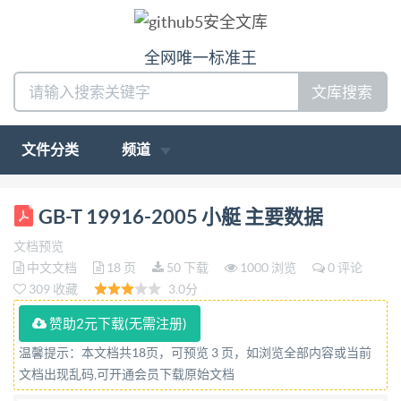
全网唯一标准王
文库搜索
文件分类
频道
ICS 47.080 U 18 GB 中华人民共和国国家标准
GB-T 19916-2005 小艇 主要数据
GB/T19916—2005/IS08666:2002 小艇 主要数据
文档预览
Small craft-Principal data (ISO8666:2002,IDT) 2005-
中文文档
18 页
50 下载
1000 浏览
0 评论
09-14发布 2006-04-01实施 中华人民共和国国家质量
309 收藏
3.0分
监督检验检疫总局 发布 中国国家标准化管理委员会
赞助2元下载(无需注册)
GB/T199162005/IS08666:2002 前言 本标准等同采
温馨提示：本文档共18页，可预览 3 页，如浏览全部内容或当前
用ISO8666：2002《小艇主要数据》（英文版）。
文档出现乱码,可开通会员下载原始文档
本标准作了下列编辑性修改： a) “本国际标准”一词改