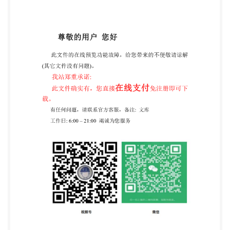
为“本标准”； 用小数点“”代替作为小数点的逗号
“，”； c) 删除国际标准的前言； d）3.5.2注1中盐水密
度1025kg/cm²改为1025kg/m。 本标准由中国船舶工
业集团公司提出。 本标准由全国小艇标准化技术委员
会归口。 本标准起草单位：中国船舶工业第七O八研
究所。 本标准主要起草人：林德辉、梁启康。