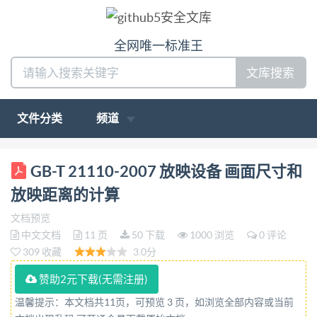
全网唯一标准王
文库搜索
文件分类
频道
ICS 37. 060. 10 N 42 中华人民共和国国家标准
GB-T 21110-2007 放映设备 画面尺寸和
GB/T21110—2007 放映设备 画面尺寸和放映距离的
放映距离的计算
计算 Projectors--Image size/projection distance
文档预览
calculations (ISO11314:1995,MOD) 2007-10-11发布
中文文档
11 页
50 下载
1000 浏览
0 评论
2007-12-01实施 中华人民共和国国家质量监督检验
309 收藏
3.0分
检疫总局 发布 中国国家标准化管理委员会 GB/T
赞助2元下载(无需注册)
21110—2007 前 言 本标准修改采用
温馨提示：本文档共11页，可预览 3 页，如浏览全部内容或当前
ISO11314:1995《放映设备 画面尺寸和放映距离的计