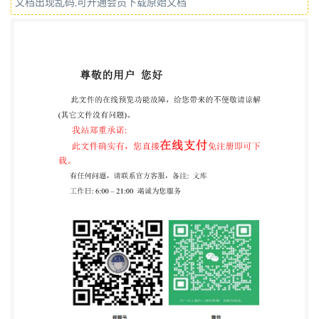
文档出现乱码,可开通会员下载原始文档
算》（英文版）。 本标准根据ISO11314：1995重新
起草。本标准和ISO11314：1995的主要技术差异
为： 一删除表A.1电影放映一栏我国未采用的影片宽
度为S8的相关内容； 删除附录D 全篇按我国GB/T1.1
作编辑性修改。 本标准附录A、附录B和附录C为资料
性附录。 本标准由中国机械工业联合会提出 本标准
由秦皇岛视听机械研究所归口 本标准起草单位：秦皇
岛视听机械研究所。 本标准主要起草人：俞季村、邓
荣武。 I