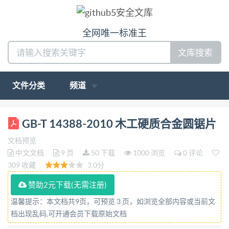
全网唯一标准王
文库搜索
文件分类
频道
ICS 79.120.10 J 65 GB 中华人民共和国国家标准
GB-T 14388-2010 木工硬质合金圆锯片
GB/T143882010 代替GB/T14388-1993 木工硬质合
文档预览
金圆锯片 Tungsten carbide tipped circular saw blade
中文文档
9 页
50 下载
1000 浏览
0 评论
for woodworking 2010-11-10发布 2011-03-01实施 中
309 收藏
3.0分
华人民共和国国家质量监督检验检疫总局 发布 中国
赞助2元下载(无需注册)
国家标准化管理委员会 GB/T14388—2010 前言 本标
温馨提示：本文档共9页，可预览 3 页，如浏览全部内容或当前文
准是对GB/T14388一1993《木工硬质合金圆锯片》
档出现乱码,可开通会员下载原始文档
的修订。 本标准非等效采用DIN8083：1982《硬质