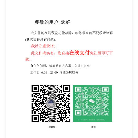
合金圆锯片尺寸、齿数》和DIN5134第5部分：
1982《木 工圆锯片硬质合金圆锯片的供货技术条
件》。 本标准与DIN8083：1982《硬质合金圆锯片
尺寸、齿数》和DIN5134第5部分：1982《木工圆锯
片 硬质合金圆锯片的供货技术条件》相比作了如下修
改： 表1中D增加了括号内的数值； 近似齿数作了修
改。 本标准与GB/T14388一1993相比有如下差异：
增加了前言； —对图1进行了修改和补充； 一对4.5的
内容进行了修改， 一表2中增加了“对称度公差Ts”一
栏； 本标准代替GB/T14388-1993。 本标准的附录A
为资料性附录。 本标准由中国机械工业联合会提出。
本标准由全国木工机床与刀具标准化技术委员会
（SAC/TC84)归口。 本标准起草单位：哈尔滨二工具
科技有限责任公司、蓝帜（南京）工具有限公司。 本
标准起草人：姜士红、刘巍、马连祥。 本标准所代替