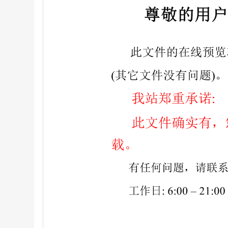
易得格林利工具（上海）有限公司、宁波德诚
蒋燕花、翰家平、陈福强、朱垂馨、钱贤平、 沈建明