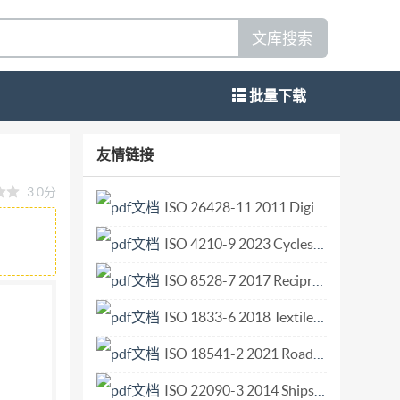
文库搜索
批量下载
法 Pliers and nippersMethods of test
友情链接
5-01实施 中华人民共和国国家质量监督检验检疫总局 发布 中国国
3.0分
GB/T6291一1999《夹扭钳和剪切钳 寸试验方
ISO 26428-11 2011 Digital cinema (D-cinema) distribution master — Part 11 Additional frame rat.pdf
用性能的试验方法(本版的3.2)； 增加了钳轴硬度
ISO 4210-9 2023 Cycles — Safety requirements for bicycles — Part 9 Saddles and seat-post t.pdf
的3.8)； 一修改了圆嘴钳扭力用试验片的尺寸
SO5744：2004《夹扭钳和剪切钳试验方
ISO 8528-7 2017 Reciprocating internal combustion engine driven alternating current generating sets — Part 7 Technical declarations for specification and design.pdf
004 相比的章条编号对照一览表。 本标准与
ISO 1833-6 2018 Textiles Quantitative chemical analysis Part 6 Mixtures of viscose certain types of cupro modal or lyocell with certain other fibres (method using formic acid and zinc chloride).pdf
(I)进行了标示，在附录B中给出了相应技术性差
ISO 18541-2 2021 Road vehicles — Standardized access to automotive repair and maintenance information (RMI) — Part 2 Technical requirements.pdf
术委员会(SAC/TC174/SC2)归口。 研
具集 团有限公司、潍坊银燕工具有限公司、力
ISO 22090-3 2014 Ships and marine technology — Transmitting heading devices (THDs) — Part 3 GNSS principles.pdf