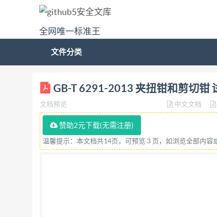
全网唯一标准王
文件分类
ICS_ 25. 140. 30 J 47 GP 中华人民共和国国家标
GB-T 6291-2013 夹扭钳和剪切钳
(ISO 5744:2004 Pliers and nippers
文档预览
中文文档
家标准化管理委员会 GB/T 6291—2013 前
法》，与GB/T6291一1999相比，主要变 
赞助2元下载(无需注册)
和刃口硬度的试验方法（本版的3.6)； 增加了
温馨提示：本文档共14页，可预览 3 页，如浏览全部内
（1999版的3.9，本版的3.10)； 本标准
法》。 本标准与ISO5744：2004相比，在
ISO5744：2004相比存在技术性差异，
异及其原因的一览表。 本标准由中国轻工业联合会
究所。 本标准参加起草单位：实耐宝工具制