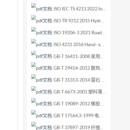
主要起草人：王竹鸣、王伟毅、吴祖训、李亮、
ISO IEC TS 4213 2022 Information technology — Artificial intelligence — Assessment of machine learning classification performance.pdf
291—1986、GB/T6291—1999。
ISO TR 9212 2015 Hydrometry — Methods of measurement of bedload discharge.pdf
ISO 19206-3 2021 Road vehicles — Test devices for target vehicles, vulnerable road users and other objects, for assessment of active safety functions — Part 3 Requirements for passenger vehicle 3D targets.pdf
ISO 4231 2016 Hand- and machine-operated circular screwing dies for parallel pipe threads G series.pdf
GB-T 16411-2008 家用燃气用具通用试验方法.pdf
GB-T 29414-2012 散热器恒温控制阀.pdf
GB-T 31313-2014 萤石 粒度的筛分测定.pdf
GB-T 6673-2001 塑料薄膜和薄片长度和宽度的测定.pdf
GB-T 19089-2012 橡胶或塑料涂覆织物 耐磨性的测定 马丁代尔法.pdf
GB-T 17564.3-1999 电气元器件的标准数据元素类型和相关分类模式 第3部分 维护和确认的程序.pdf
GB-T 37897-2019 纤维增强塑料复合材料 平板扭曲法测定面内剪切模量.pdf