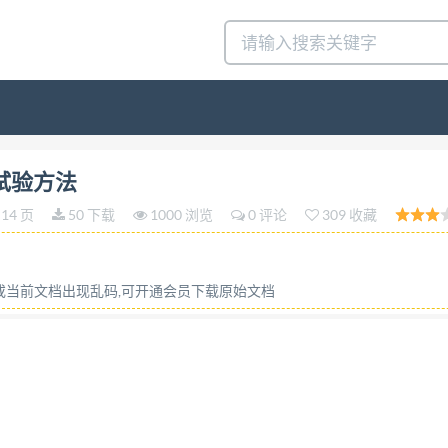
准 GB/T6291—2013 代替GB/T6291—1999 夹扭钳和剪切钳 试验方
 试验方法
—Methods of test, MOD) 2013-11-12发布 2014-0
14 页
50 下载
1000 浏览
0 评论
309 收藏
言 本标准按照GB/T1.1一2009给出的规则起草。 本标准代替
化如下： 增加了基本尺寸的试验方法(本版的3.1)； 增加了使
水泵钳和鲤鱼钳抗弯强度的检验方法（1999版的3.6，本版
容或当前文档出现乱码,可开通会员下载原始文档
对标准的结构和表述作了修改。 本标准使用重新起草法修改采用I
结构上有较多调整，在附录A中列出了本标准与ISO5744：2
这些差异涉及的条款已通过在其外侧页边空白位 置的垂直单线
提出。 本标准由全国五金制品标准化技术委员会工具五金分技
造（浙江）有限公司、江苏金鹿集团有限公司、文登威力工