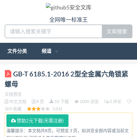
全网唯一标准王
文库搜索
文件分类
频道
ICS 21.060.20 J 13 GB 中华人民共和国国家标准
GB-T 6185.1-2016 2型全金属六角锁紧
GB/T6185.12016 代替 GB/T 6185.1—2000 2型全金
螺母
属六角锁紧螺母 Prevailing torque type all-metal
文档预览
hexagon nuts,style 2 (ISO 7042:2012,Prevailing
中文文档
8 页
50 下载
1000 浏览
0 评论
torque type all-metal hexagon high nuts—Property
309 收藏
3.0分
classes 5.8.10 and 12.MOD) 2016-02-24发布 2016-
赞助2元下载(无需注册)
06-01实施 中华人民共和国国家质量监督检验检疫总
温馨提示：本文档共8页，可预览 3 页，如浏览全部内容或当前文
局 发布 中国国家标准化管理委员会