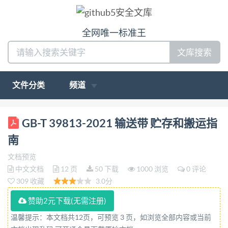
全网唯一标准王
文库搜索
文件分类
频道
ICS 53.040.20 GB G 42 中华人民共和国国家标准
GB-T 39813-2021 输送带 贮存和搬运指
GB/T39813—2021/ISO5285:2012 输送带 贮存和搬
南
运指南 Conveyor belts-Guidelines for storage and
文档预览
handling (ISO5285:2012,IDT) 2021-03-09发布 2021-
中文文档
12 页
50 下载
1000 浏览
0 评论
10-01实施 国家市场监督管理总局 发布 国家标准化管
309 收藏
3.0分
理委员会 中华人民共 和国 国家标准 输送带 贮存和搬
赞助2元下载(无需注册)
运指南 GB/T39813—2021/ISO5285:2012 * 中国标准
温馨提示：本文档共12页，可预览 3 页，如浏览全部内容或当前
出版社出版发行 北京市朝阳区和平里西街甲2号