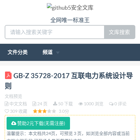
全网唯一标准王
文库搜索
文件分类
频道
ICS 29.020 K 04 GB 中华人民共和国国家标准化指导
GB-Z 35728-2017 互联电力系统设计导
性技术文件 GB/Z35728—2017 互联电力系统设计导
则
则 Guidelines for the design of interconnected power
文档预览
systems (IECTR62511:2014,MOD) 2017-12-29发布
中文文档
24 页
50 下载
1000 浏览
0 评论
2018-07-01实施 中华人民共和国国家质量监督检验
309 收藏
3.0分
检疫总局 发布 中国国家标准化管理委员会
赞助2元下载(无需注册)
温馨提示：本文档共24页，可预览 3 页，如浏览全部内容或当前