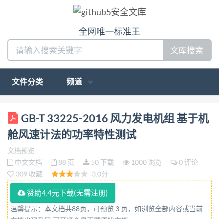
全网唯一标准王
文库搜索
文件分类
频道
ICS 27.180 GB F 11 中华人民共和国国家标准
GB-T 33225-2016 风力发电机组 基于机
GB/T33225—2016/IEC61400-12-2:2013 风力发电机
舱风速计法的功率特性测试
组 基于机舱风速计法的 功率特性测试
文档预览
Electricityproducingwind turbinesPowerperformance
中文文档
88 页
50 下载
1000 浏览
0 评论
measurements based on nacelleanemometry (IEC
309 收藏
3.0分
61400-12-2:2013,Wind turbines—Part 12-2:Power
赞助4.4元下载(无需注册)
performance of electricity-producing wind turbines
温馨提示：本文档共88页，可预览 3 页，如浏览全部内容或当前
basedon nacelle anemometry,IDT) 2016-12-13发布