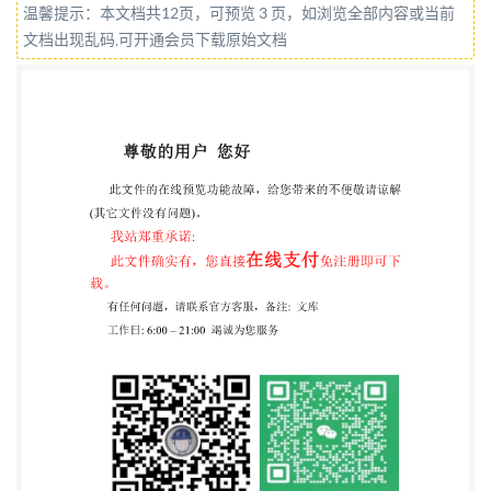
温馨提示：本文档共12页，可预览 3 页，如浏览全部内容或当前
国家标准化管理委员会
文档出现乱码,可开通会员下载原始文档