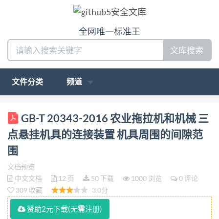
全网唯一标准王
文库搜索
文件分类
频道
ICS65.060.01 B 90 GB 中华人民共和国国家标准
GB-T 20343-2016 农业拖拉机和机械 三
GB/T20343—2016/IS02332:2009 代替GB/T20343—
点悬挂机具的连接装置 机具周围的间隙范
2006 农业拖拉机和机械 ，三点悬挂机具的 连接装置
围
机具周围的间隙范围 Agricultural tractors and
文档预览
machineryConnection of implements via three-point
中文文档
12 页
50 下载
1000 浏览
0 评论
linkageClearance zone around implement (ISO
309 收藏
3.0分
2332:2009,IDT) 2016-02-24发布 2016-09-01实施 中
赞助2元下载(无需注册)
华人民共和国国家质量监督检验检疫总局 发布 中国