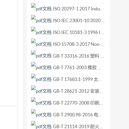
不可少的条款。其中，注日期的引用文 件，仅该
ISO 20297-1 2017 Industrial trucks Lorry-mounted trucks Part 1 Safety requirements and verification.pdf
T2828.1—2012计数抽样检验程序第1部
ISO IEC 23001-10 2020 Information technology — MPEG systems technologies — Par.pdf
12气雾阀 GB/T21302包装用复合膜、袋通则
015】第268号） 中华人民共和国药典（国家
ISO IEC 10181-3 1996 Information technology — Open Systems Interconnection — Security frameworks for open systems Access control framework.pdf
界定的以及下列术语和定义适用于本文件。 3.1 二元
ISO 15708-3 2017 Non-destructive testing — Radiation methods for computed tomography — Part 3 Operation and interpretation.pdf
entrate 不包含推进剂的气雾剂产品的内容物。
GB-T 33316-2016 塑料 酚醛树脂 在乙阶转变试板上反应活性的测定.pdf
定形态释出的液化和（或）压缩气体。 ［来源：
的元件。 ［来源：GB/T17447—2012,3.15]
GB-T 7761-2003 橡胶 用锥形件测定与刚性材料的粘合强度.pdf
GB-T 17683.1-1999 太阳能 在地面不同接收条件下的太阳光谱辐照度标准 第1部分 大气质量1.5的法向直接日射辐照度和半球向日射辐照度.pdf
GB-T 28621-2012 安装于现有建筑物中的新电梯制造与安装安全规范.pdf
GB-T 22770-2008 印刷技术 用落棒式粘度计测定浆状油墨和连接料的流变性.pdf
GB-T 2900.98-2016 电工术语 电化学.pdf
GB-T 21114-2019 耐火材料 X射线荧光光谱化学分析 熔铸玻璃片法.pdf