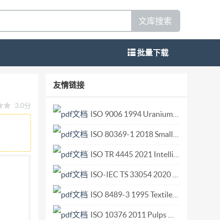
文库搜索
批量下载
(BOV) 行业标准信息服务平台 2021-08-21发布
友情链接
 规范性引用文件 2 术语和定义 3 4 分类 要求 5
3.0分
能 6.4 相容性 13 6.5 有害物质限值 13 6.6 微生物
ISO 9006 1994 Uranium metal and uranium dioxide powder and pellets — Determination of nitrogen content — Method using ammonia-sensing electrode.pdf
 15 8.1 标志· 15 8.2 包装 15 8.3 运输 15
ISO 80369-1 2018 Small-bore connectors for liquids and gases in healthcare applications - Part 1 General requirements.pdf
准化文件的结构和起草规则》的规定 起草。 本文件由全
公司、常州市佳才医用制品有限公司、中山市联
ISO TR 4445 2021 Intelligent transport systems — Mobility integration — Role model of ITS service application in smart cities.pdf
密部件 有限公司、广东欧亚包装有限公司、广
ISO-IEC TS 33054 2020 Information technology - Process assessment - Process reference model for service management.pdf
有限公司。 本文件主要起草人：梁永星、梁配
ISO 8489-3 1995 Textile machinery and accessories — Cones for cross winding — Part 3 Dimensions, tolerances and designation of cones with half angle 4 degrees 20'.pdf
I BB/T0085—2021 二元包装囊阀 1
适用于与气雾罐口径配合尺寸为g25.4mm和
ISO 10376 2011 Pulps — Determination of mass fraction of fines.pdf