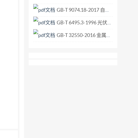
GB-T 9074.18-2017 自攻螺钉和平垫圈组合件.pdf
GB-T 6495.3-1996 光伏器件 第3部分 地面用光伏器件的测量原理及标准光谱辐照度数据.pdf
GB-T 32550-2016 金属和合金的腐蚀 恒电位控制下的临界点蚀温度测定.pdf