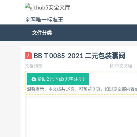
全网唯一标准王
文件分类
ICS 55.040 BB CCS A 82 中华人民共和国包
BB-T 0085-2021 二元包装囊阀
2022-02-01实施 中华人民共和国工业和信息化部 
文档预览
中文文档
5.1 外观 5.2 尺寸 5.3 性能 5.4 相容性 5.5 有
限度 检验规则 13 7.1, 检验分类 13 7.2 出厂检验…
赞助2元下载(无需注册)
8.4 贮存 15 BB/T0085—2021 前言
温馨提示：本文档共19页，可预览 3 页，如浏览全部内
国包装标准化技术委员会（SAC/TC49）
昌喷 雾泵有限公司、亚联创展包装（清远）
州保赐利化工有限公司、珠海凯中有限公司、
辉、徐礼才、连兴隆、梁高健、葛宏、杨进文、戴树
范围 本文件规定了二元包装囊阀的分类、要求