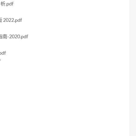
.pdf
22.pdf
2020.pdf
df
f