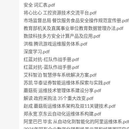
安全 词汇表.pdf
将心比心 工控资源技术交流平台.pdf
市场监督总局 餐饮服务食品安全操作规范宣传册.pdf
教育部机关及直属事业单位教育数据管理办法.pdf
数牍科技多方安全计算产品及应用.pdf
洪楷 腾讯游戏运维服务体系.pdf
深度学习.pdf
红蓝对抗-红队作战手册.pdf
红蓝对抗-蓝队作战手册.pdf
艾科智泊 智慧停车系统解决方案.pdf
苏凯 华泰证券智能运维体系探索与实践.pdf
蘑菇街 运维技术管理体系建设分享.pdf
解读 政府采购法 35个重大改变.pdf
赵成 蘑菇街运维体系架构及双11关键技术.pdf
郑永宽 京东云自动化运维体系构建.pdf
阿里巴巴 毕玄 从自动化到智能化的阿里运维体系.pd