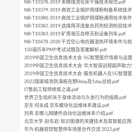
NB-T10378-2019 末精煤流化床干燥技术规范.pdf
NB-T10379-2019 高效工业锅炉用煤粉制备系统技术要
NB-T10380-2019 高效工业锅炉用煤粉通用技术条件.
NB-T10382-2019 选煤用浮选复合药剂检测检验技术规
NB-T10383-2019 矿用液压自移无轨设备列车.pdf
NB-T10478-2020 干式空心电抗器湿热环境条件与技
150道历年PMP考试试题及答案解析.pdf
2019中国卫生信息技术大会-5G智慧医疗场景与运营
2019中国卫生信息技术大会-华大智造远程超声助力5
2019中国卫生信息技术大会-服务机器人在5G智慧医
2022国家级攻防演练在野0day及1day总结.pdf
IT售前工程师修炼之道.pdf
世界卫生组织关于身体活动与久坐行为的指南.pdf
京东 何永成 京东模块化运维体系建设.pdf
刘亮 去哪儿网硬件自动化运维体系介绍.pdf
北京大学-赵东岩-知识图谱的关键技术及其智能应用.p
华为 机器视觉智慧停车场景合作交流 2022.pdf