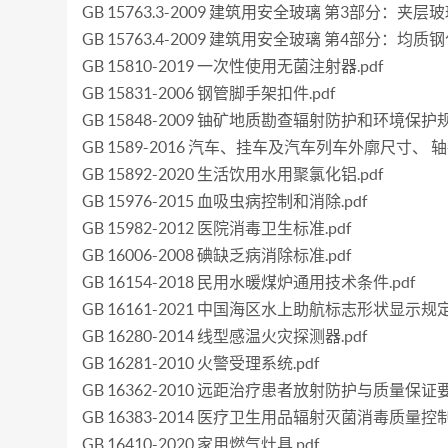
GB 15763.3-2009 建筑用安全玻璃 第3部分：夹层玻璃
GB 15763.4-2009 建筑用安全玻璃 第4部分：均质钢
GB 15810-2019 一次性使用无菌注射器.pdf
GB 15831-2006 钢管脚手架扣件.pdf
GB 15848-2009 铀矿地质勘查辐射防护和环境保护规
GB 1589-2016 汽车、挂车及汽车列车外廓尺寸、 轴
GB 15892-2020 生活饮用水用聚氯化铝.pdf
GB 15976-2015 血吸虫病控制和消除.pdf
GB 15982-2012 医院消毒卫生标准.pdf
GB 16006-2008 碘缺乏病消除标准.pdf
GB 16154-2018 民用水暖煤炉通用技术条件.pdf
GB 16161-2021 中国海区水上助航标志形状显示规定.
GB 16280-2014 线型感温火灾探测器.pdf
GB 16281-2010 火警受理系统.pdf
GB 16362-2010 远距治疗患者放射防护与质量保证要
GB 16383-2014 医疗卫生用品辐射灭菌消毒质量控制.
GB 16410-2020 家用燃气灶具.pdf