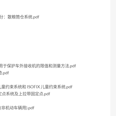
部分：散粮筒仓系统.pdf
特性 用于保护车外接收机的限值和测量方法.pdf
pdf
童约束系统和 ISOFIX 儿童约束系统.pdf
X固定点系统及上拉带固定点.pdf
(非机动车辆用).pdf