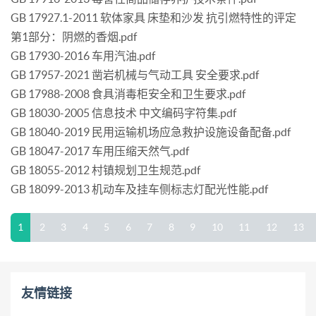
GB 17927.1-2011 软体家具 床垫和沙发 抗引燃特性的评定
第1部分：阴燃的香烟.pdf
GB 17930-2016 车用汽油.pdf
GB 17957-2021 凿岩机械与气动工具 安全要求.pdf
GB 17988-2008 食具消毒柜安全和卫生要求.pdf
GB 18030-2005 信息技术 中文编码字符集.pdf
GB 18040-2019 民用运输机场应急救护设施设备配备.pdf
GB 18047-2017 车用压缩天然气.pdf
GB 18055-2012 村镇规划卫生规范.pdf
GB 18099-2013 机动车及挂车侧标志灯配光性能.pdf
1
2
3
4
5
6
7
8
9
10
11
12
13
友情链接