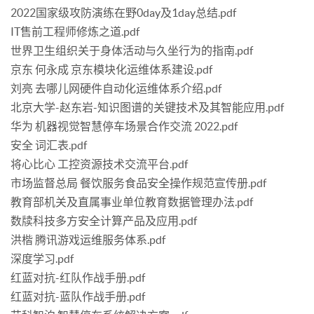
2022国家级攻防演练在野0day及1day总结.pdf
IT售前工程师修炼之道.pdf
世界卫生组织关于身体活动与久坐行为的指南.pdf
京东 何永成 京东模块化运维体系建设.pdf
刘亮 去哪儿网硬件自动化运维体系介绍.pdf
北京大学-赵东岩-知识图谱的关键技术及其智能应用.pdf
华为 机器视觉智慧停车场景合作交流 2022.pdf
安全 词汇表.pdf
将心比心 工控资源技术交流平台.pdf
市场监督总局 餐饮服务食品安全操作规范宣传册.pdf
教育部机关及直属事业单位教育数据管理办法.pdf
数牍科技多方安全计算产品及应用.pdf
洪楷 腾讯游戏运维服务体系.pdf
深度学习.pdf
红蓝对抗-红队作战手册.pdf
红蓝对抗-蓝队作战手册.pdf