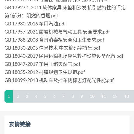
GB 17927.1-2011 软体家具 床垫和沙发 抗引燃特性的评定
第1部分：阴燃的香烟.pdf
GB 17930-2016 车用汽油.pdf
GB 17957-2021 凿岩机械与气动工具 安全要求.pdf
GB 17988-2008 食具消毒柜安全和卫生要求.pdf
GB 18030-2005 信息技术 中文编码字符集.pdf
GB 18040-2019 民用运输机场应急救护设施设备配备.pdf
GB 18047-2017 车用压缩天然气.pdf
GB 18055-2012 村镇规划卫生规范.pdf
GB 18099-2013 机动车及挂车侧标志灯配光性能.pdf
1
2
3
4
5
6
7
8
9
10
11
12
13
友情链接