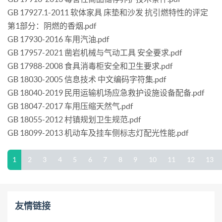
GB 17927.1-2011 软体家具 床垫和沙发 抗引燃特性的评定
第1部分：阴燃的香烟.pdf
GB 17930-2016 车用汽油.pdf
GB 17957-2021 凿岩机械与气动工具 安全要求.pdf
GB 17988-2008 食具消毒柜安全和卫生要求.pdf
GB 18030-2005 信息技术 中文编码字符集.pdf
GB 18040-2019 民用运输机场应急救护设施设备配备.pdf
GB 18047-2017 车用压缩天然气.pdf
GB 18055-2012 村镇规划卫生规范.pdf
GB 18099-2013 机动车及挂车侧标志灯配光性能.pdf
1
2
3
4
5
6
7
8
9
10
11
12
13
友情链接