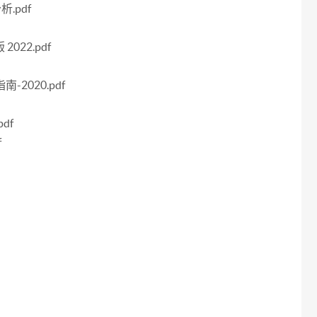
.pdf
22.pdf
2020.pdf
df
f