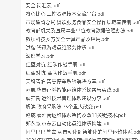
安全 词汇表.pdf
将心比心 工控资源技术交流平台.pdf
市场监督总局 餐饮服务食品安全操作规范宣传册.pdf
教育部机关及直属事业单位教育数据管理办法.pdf
数牍科技多方安全计算产品及应用.pdf
洪楷 腾讯游戏运维服务体系.pdf
深度学习.pdf
红蓝对抗-红队作战手册.pdf
红蓝对抗-蓝队作战手册.pdf
艾科智泊 智慧停车系统解决方案.pdf
苏凯 华泰证券智能运维体系探索与实践.pdf
蘑菇街 运维技术管理体系建设分享.pdf
解读 政府采购法 35个重大改变.pdf
赵成 蘑菇街运维体系架构及双11关键技术.pdf
郑永宽 京东云自动化运维体系构建.pdf
阿里巴巴 毕玄 从自动化到智能化的阿里运维体系.pd