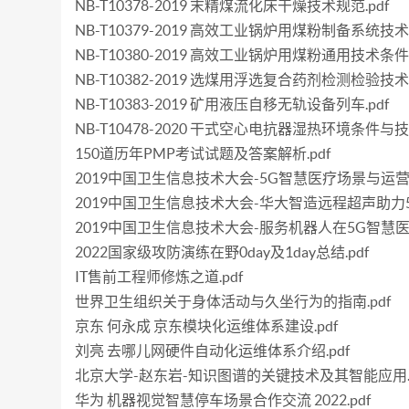
NB-T10378-2019 末精煤流化床干燥技术规范.pdf
NB-T10379-2019 高效工业锅炉用煤粉制备系统技术要
NB-T10380-2019 高效工业锅炉用煤粉通用技术条件.
NB-T10382-2019 选煤用浮选复合药剂检测检验技术规
NB-T10383-2019 矿用液压自移无轨设备列车.pdf
NB-T10478-2020 干式空心电抗器湿热环境条件与技
150道历年PMP考试试题及答案解析.pdf
2019中国卫生信息技术大会-5G智慧医疗场景与运营
2019中国卫生信息技术大会-华大智造远程超声助力5
2019中国卫生信息技术大会-服务机器人在5G智慧医
2022国家级攻防演练在野0day及1day总结.pdf
IT售前工程师修炼之道.pdf
世界卫生组织关于身体活动与久坐行为的指南.pdf
京东 何永成 京东模块化运维体系建设.pdf
刘亮 去哪儿网硬件自动化运维体系介绍.pdf
北京大学-赵东岩-知识图谱的关键技术及其智能应用.p
华为 机器视觉智慧停车场景合作交流 2022.pdf