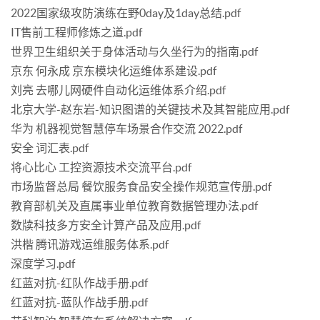
2022国家级攻防演练在野0day及1day总结.pdf
IT售前工程师修炼之道.pdf
世界卫生组织关于身体活动与久坐行为的指南.pdf
京东 何永成 京东模块化运维体系建设.pdf
刘亮 去哪儿网硬件自动化运维体系介绍.pdf
北京大学-赵东岩-知识图谱的关键技术及其智能应用.pdf
华为 机器视觉智慧停车场景合作交流 2022.pdf
安全 词汇表.pdf
将心比心 工控资源技术交流平台.pdf
市场监督总局 餐饮服务食品安全操作规范宣传册.pdf
教育部机关及直属事业单位教育数据管理办法.pdf
数牍科技多方安全计算产品及应用.pdf
洪楷 腾讯游戏运维服务体系.pdf
深度学习.pdf
红蓝对抗-红队作战手册.pdf
红蓝对抗-蓝队作战手册.pdf