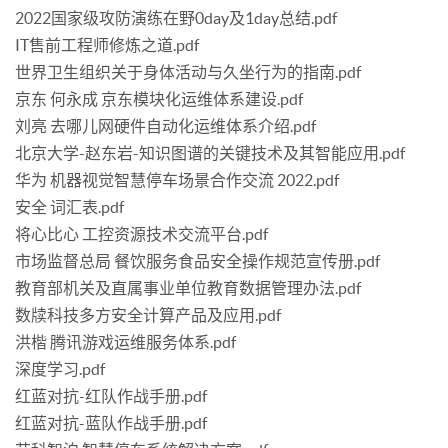
2022国家级攻防演练在野0day及1day总结.pdf
IT售前工程师修炼之道.pdf
世界卫生组织关于身体活动与久坐行为的指南.pdf
京东 何永成 京东模块化运维体系建设.pdf
刘亮 去哪儿网硬件自动化运维体系介绍.pdf
北京大学-赵东岩-知识图谱的关键技术及其智能应用.pdf
华为 机器视觉智慧停车场景合作交流 2022.pdf
安全 词汇表.pdf
将心比心 工控资源技术交流平台.pdf
市场监督总局 餐饮服务食品安全操作规范宣传册.pdf
教育部机关及直属事业单位教育数据管理办法.pdf
数牍科技多方安全计算产品及应用.pdf
洪楷 腾讯游戏运维服务体系.pdf
深度学习.pdf
红蓝对抗-红队作战手册.pdf
红蓝对抗-蓝队作战手册.pdf