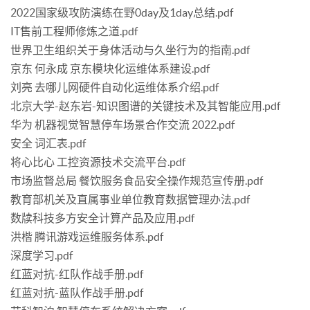
2022国家级攻防演练在野0day及1day总结.pdf
IT售前工程师修炼之道.pdf
世界卫生组织关于身体活动与久坐行为的指南.pdf
京东 何永成 京东模块化运维体系建设.pdf
刘亮 去哪儿网硬件自动化运维体系介绍.pdf
北京大学-赵东岩-知识图谱的关键技术及其智能应用.pdf
华为 机器视觉智慧停车场景合作交流 2022.pdf
安全 词汇表.pdf
将心比心 工控资源技术交流平台.pdf
市场监督总局 餐饮服务食品安全操作规范宣传册.pdf
教育部机关及直属事业单位教育数据管理办法.pdf
数牍科技多方安全计算产品及应用.pdf
洪楷 腾讯游戏运维服务体系.pdf
深度学习.pdf
红蓝对抗-红队作战手册.pdf
红蓝对抗-蓝队作战手册.pdf