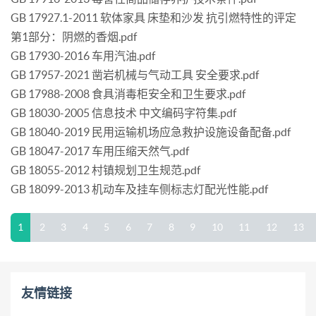
GB 17927.1-2011 软体家具 床垫和沙发 抗引燃特性的评定
第1部分：阴燃的香烟.pdf
GB 17930-2016 车用汽油.pdf
GB 17957-2021 凿岩机械与气动工具 安全要求.pdf
GB 17988-2008 食具消毒柜安全和卫生要求.pdf
GB 18030-2005 信息技术 中文编码字符集.pdf
GB 18040-2019 民用运输机场应急救护设施设备配备.pdf
GB 18047-2017 车用压缩天然气.pdf
GB 18055-2012 村镇规划卫生规范.pdf
GB 18099-2013 机动车及挂车侧标志灯配光性能.pdf
1
2
3
4
5
6
7
8
9
10
11
12
13
友情链接