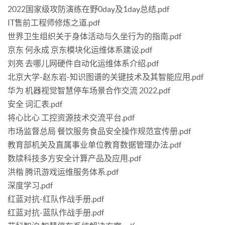
2022国家级攻防演练在野0day及1day总结.pdf
IT售前工程师修炼之道.pdf
世界卫生组织关于身体活动与久坐行为的指南.pdf
京东 何永成 京东模块化运维体系建设.pdf
刘亮 去哪儿网硬件自动化运维体系介绍.pdf
北京大学-赵东岩-知识图谱的关键技术及其智能应用.pdf
华为 机器视觉智慧停车场景合作交流 2022.pdf
安全 词汇表.pdf
将心比心 工控资源技术交流平台.pdf
市场监督总局 餐饮服务食品安全操作规范宣传册.pdf
教育部机关及直属事业单位教育数据管理办法.pdf
数牍科技多方安全计算产品及应用.pdf
洪楷 腾讯游戏运维服务体系.pdf
深度学习.pdf
红蓝对抗-红队作战手册.pdf
红蓝对抗-蓝队作战手册.pdf