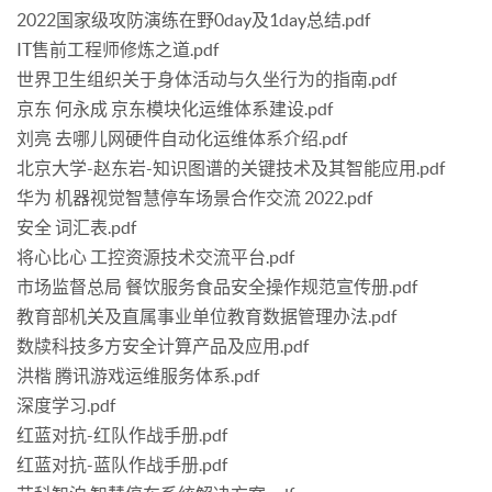
2022国家级攻防演练在野0day及1day总结.pdf
IT售前工程师修炼之道.pdf
世界卫生组织关于身体活动与久坐行为的指南.pdf
京东 何永成 京东模块化运维体系建设.pdf
刘亮 去哪儿网硬件自动化运维体系介绍.pdf
北京大学-赵东岩-知识图谱的关键技术及其智能应用.pdf
华为 机器视觉智慧停车场景合作交流 2022.pdf
安全 词汇表.pdf
将心比心 工控资源技术交流平台.pdf
市场监督总局 餐饮服务食品安全操作规范宣传册.pdf
教育部机关及直属事业单位教育数据管理办法.pdf
数牍科技多方安全计算产品及应用.pdf
洪楷 腾讯游戏运维服务体系.pdf
深度学习.pdf
红蓝对抗-红队作战手册.pdf
红蓝对抗-蓝队作战手册.pdf