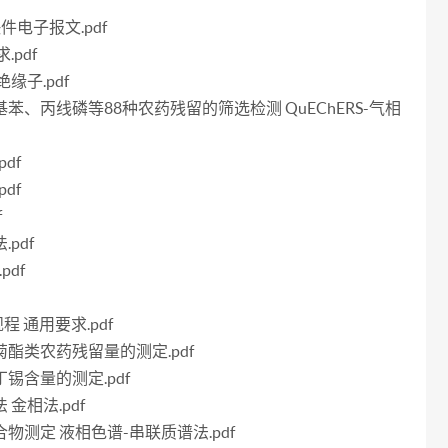
f
快件电子报文.pdf
.pdf
绝缘子.pdf
硝基苯、丙线磷等88种农药残留的筛选检测 QuEChERS-气相
df
df
f
pdf
pdf
程 通用要求.pdf
虫菊酯类农药残留量的测定.pdf
丁锡含量的测定.pdf
 金相法.pdf
化合物测定 液相色谱-串联质谱法.pdf