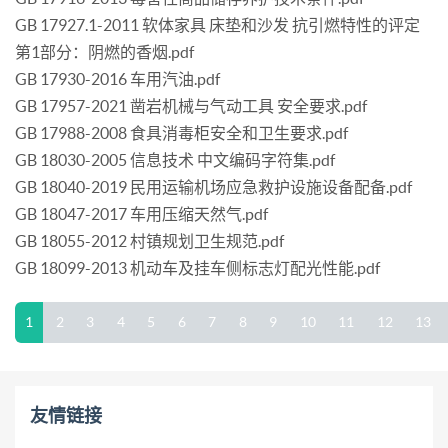
GB 17927.1-2011 软体家具 床垫和沙发 抗引燃特性的评定
第1部分：阴燃的香烟.pdf
GB 17930-2016 车用汽油.pdf
GB 17957-2021 凿岩机械与气动工具 安全要求.pdf
GB 17988-2008 食具消毒柜安全和卫生要求.pdf
GB 18030-2005 信息技术 中文编码字符集.pdf
GB 18040-2019 民用运输机场应急救护设施设备配备.pdf
GB 18047-2017 车用压缩天然气.pdf
GB 18055-2012 村镇规划卫生规范.pdf
GB 18099-2013 机动车及挂车侧标志灯配光性能.pdf
1
2
3
4
5
6
7
8
9
10
11
12
13
友情链接