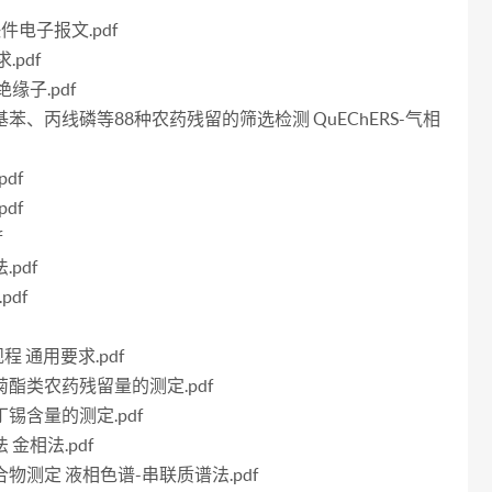
f
快件电子报文.pdf
.pdf
绝缘子.pdf
硝基苯、丙线磷等88种农药残留的筛选检测 QuEChERS-气相
df
df
f
pdf
pdf
程 通用要求.pdf
虫菊酯类农药残留量的测定.pdf
丁锡含量的测定.pdf
 金相法.pdf
化合物测定 液相色谱-串联质谱法.pdf