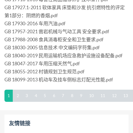
GB 17927.1-2011 软体家具 床垫和沙发 抗引燃特性的评定
第1部分：阴燃的香烟.pdf
GB 17930-2016 车用汽油.pdf
GB 17957-2021 凿岩机械与气动工具 安全要求.pdf
GB 17988-2008 食具消毒柜安全和卫生要求.pdf
GB 18030-2005 信息技术 中文编码字符集.pdf
GB 18040-2019 民用运输机场应急救护设施设备配备.pdf
GB 18047-2017 车用压缩天然气.pdf
GB 18055-2012 村镇规划卫生规范.pdf
GB 18099-2013 机动车及挂车侧标志灯配光性能.pdf
1
2
3
4
5
6
7
8
9
10
11
12
13
友情链接