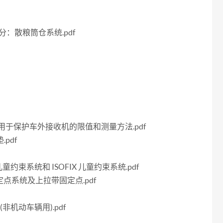
部分：散粮筒仓系统.pdf
特性 用于保护车外接收机的限值和测量方法.pdf
pdf
童约束系统和 ISOFIX 儿童约束系统.pdf
X固定点系统及上拉带固定点.pdf
(非机动车辆用).pdf