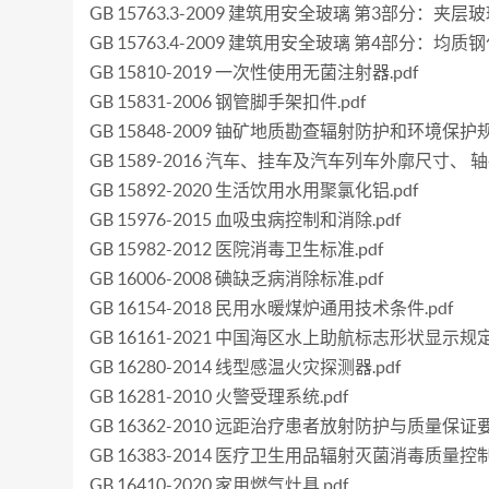
GB 15763.3-2009 建筑用安全玻璃 第3部分：夹层玻璃
GB 15763.4-2009 建筑用安全玻璃 第4部分：均质钢
GB 15810-2019 一次性使用无菌注射器.pdf
GB 15831-2006 钢管脚手架扣件.pdf
GB 15848-2009 铀矿地质勘查辐射防护和环境保护规
GB 1589-2016 汽车、挂车及汽车列车外廓尺寸、 轴
GB 15892-2020 生活饮用水用聚氯化铝.pdf
GB 15976-2015 血吸虫病控制和消除.pdf
GB 15982-2012 医院消毒卫生标准.pdf
GB 16006-2008 碘缺乏病消除标准.pdf
GB 16154-2018 民用水暖煤炉通用技术条件.pdf
GB 16161-2021 中国海区水上助航标志形状显示规定.
GB 16280-2014 线型感温火灾探测器.pdf
GB 16281-2010 火警受理系统.pdf
GB 16362-2010 远距治疗患者放射防护与质量保证要
GB 16383-2014 医疗卫生用品辐射灭菌消毒质量控制.
GB 16410-2020 家用燃气灶具.pdf