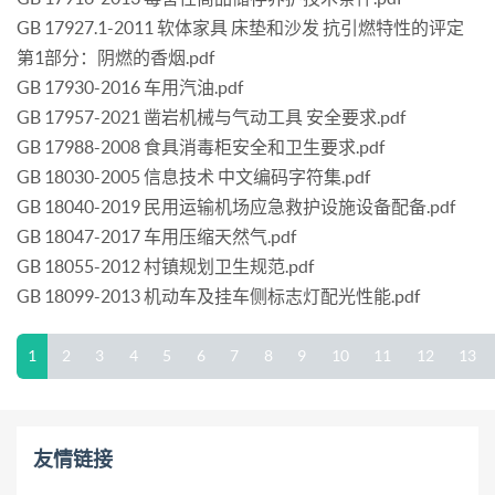
GB 17927.1-2011 软体家具 床垫和沙发 抗引燃特性的评定
第1部分：阴燃的香烟.pdf
GB 17930-2016 车用汽油.pdf
GB 17957-2021 凿岩机械与气动工具 安全要求.pdf
GB 17988-2008 食具消毒柜安全和卫生要求.pdf
GB 18030-2005 信息技术 中文编码字符集.pdf
GB 18040-2019 民用运输机场应急救护设施设备配备.pdf
GB 18047-2017 车用压缩天然气.pdf
GB 18055-2012 村镇规划卫生规范.pdf
GB 18099-2013 机动车及挂车侧标志灯配光性能.pdf
1
2
3
4
5
6
7
8
9
10
11
12
13
友情链接